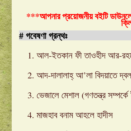
***আপনার প্রয়োজনীয় বইটি ডাউনলো
ক্
#
গবেষণা গ্রন্থঃ
1. আল-ইতকান ফী তাওহীদ আর-রহমান
2. আদ-দালালাহ্‌ আ’লা বিদয়াতে দ্বলাল
3. ভেজালে মেশাল (গণতন্ত্র সম্পর্ক
4. মাজহাব বনাম আহলে হাদীস