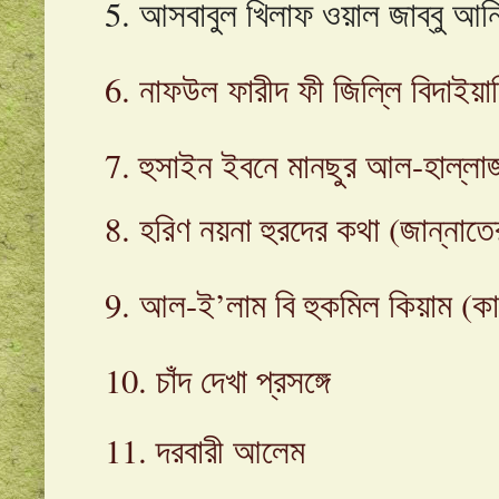
5. আসবাবুল খিলাফ ওয়াল জাব্বু আন
6. নাফউল ফারীদ ফী জিল্লি বিদাইয়
7. হুসাইন ইবনে মানছুর আল-হাল্লা
8. হরিণ নয়না হুরদের কথা (জান্নাতের স
9. আল-ই’লাম বি হুকমিল কিয়াম (কারো
10. চাঁদ দেখা প্রসঙ্গে
11. দরবারী আলেম