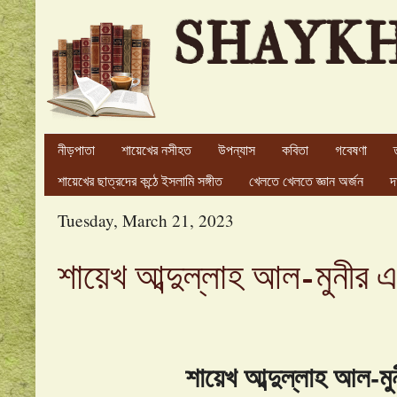
SHAYK
নীড়পাতা
শায়েখের নসীহত
উপন্যাস
কবিতা
গবেষণা
শায়েখের ছাত্রদের কন্ঠে ইসলামি সঙ্গীত
খেলতে খেলতে জ্ঞান অর্জন
দ
Tuesday, March 21, 2023
শায়েখ আব্দুল্লাহ আল-মুনীর 
শায়েখ আব্দুল্লাহ আল-ম