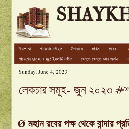
SHAYK
নীড়পাতা
শায়েখের নসীহত
উপন্যাস
কবিতা
গবেষণা
শায়েখের ছাত্রদের কন্ঠে ইসলামি সঙ্গীত
খেলতে খেলতে জ্ঞান অর্জন
দ
Sunday, June 4, 2023
লেকচার সমূহ- জুন ২০২৩ #শা
Ø
মহান রবের পক্ষ থেকে বান্দার প